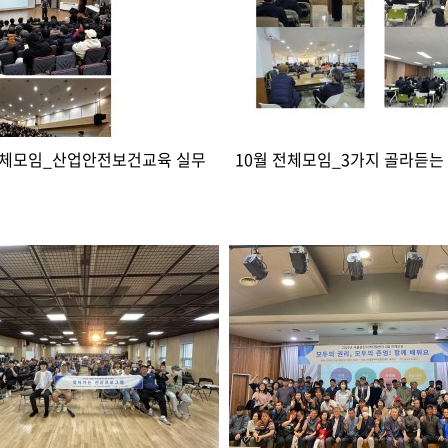
전체모임_산업안전보건교육 실무
10월 전체모임_3가지 골라듣는