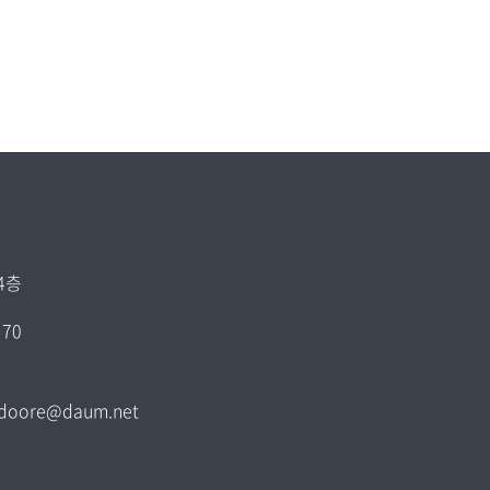
4층
70
 gjdoore@daum.net