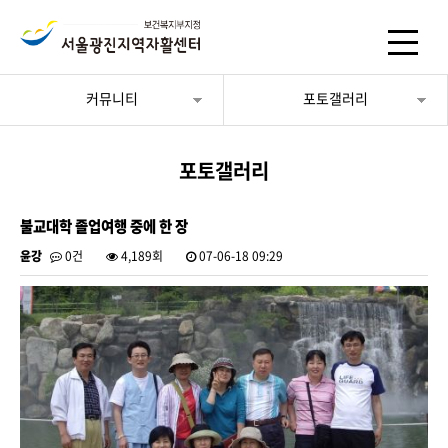
커뮤니티
포토갤러리
포토갤러리
불교대학 졸업여행 중에 한 장
윤강
0건
4,189회
07-06-18 09:29