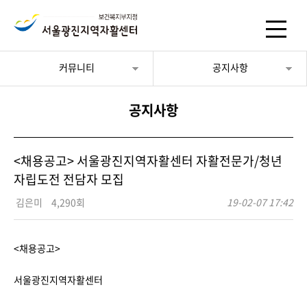
커뮤니티
공지사항
공지사항
<채용공고> 서울광진지역자활센터 자활전문가/청년
자립도전 전담자 모집
김은미
4,290회
19-02-07 17:42
<채용공고>
서울광진지역자활센터