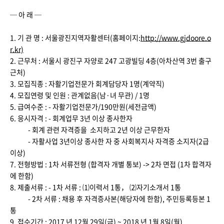
─ 아 래 ─
1. 기 관 명 : 서울광진지역자활센터(홈페이지:
http://www.gjdoore.o
r.kr)
2. 근무처 : 서울시 광진구 자양로 247 고광빌딩 4층(아차산역 3번 출구
근처)
3. 모집직종 : 자활기업전문가 회계담당자 1명(계약직)
4. 모집연령 및 인원 : 관계없음(남·녀 무관) / 1명
5. 급여수준 : - 자활기업전문가/190만원(세전금액)
6. 응시자격 : - 회계업무 3년 이상 종사한자
- 회계 관련 자격증을 소지하고 2년 이상 근무한자
- 자활사업 3년이상 종사한 자 중 사회복지사 자격증 소지자(2급
이상)
7. 전형방법 : 1차 서류전형 (합격자 개별 통보) -> 2차 면접 (1차 합격자
에 한함)
8. 제출서류 : - 1차 서류 : ⑴이력서 1통， ⑵자기소개서 1통
- 2차 서류 : 채용 후 자격증사본(해당자에 한함), 주민등록등본 1
통
9. 접수기간 : 2017 년 12월 29일(금) ~ 2018 년 1월 8일(월)