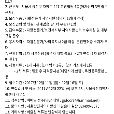
r.kr)
2. 근무처 : 서울시 광진구 자양로 247 고광빌딩 4층(아차산역 3번 출구
근처)
3. 모집직종 : 자활전문가 사업지원 담당자 1명(계약직)
4. 모집연령 및 인원 : 관계없음(남·녀 무관) / 1명
5. 급여수준 : - 자활전문가/보건복지부 지역자활센터 보수지침 및 내부
규정 준수
6. 응시자격 : - 자활전문가/사회복지사 2급 이상, 운전면허증 소지자 우
대
7. 전형방법 : 1차 서류전형 (합격자 개별 통보) -> 2차 면접 (1차 합격자
에 한함)
8. 제출서류 : - 1차 서류 : ⑴이력서 1통， ⑵자기소개서 1통
- 2차 서류 : 채용 후 자격증사본(해당자에 한함), 주민등록등본 1
통
9. 접수기간 : 2017년 12월 11일(월) ~ 12월 16일(토)
10. 면접일시 및 장소: 2017년12월 22일(금) 오후 2시, 서울광진지역자
활센터 사무실
11. 접수방법 : 이메일 접수(담당 메일 :
gjdoore@hanmail.net
)
12. 문의사항 : 서울광진지역자활센터 김은미 실장 02)499-8373
13. 기타사항 : 제출된 서류는 반환하지 않습니다.